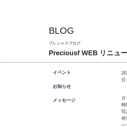
メインナビゲーション
BLOG
プレシャスブログ
Preciousf WEB リニ
イベント
2
日
お知らせ
さ
メッセージ
時
写
何
一