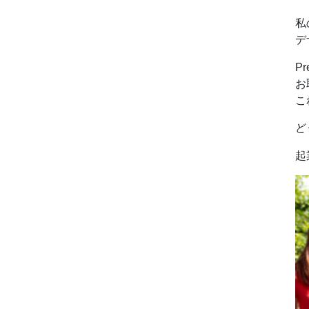
私
デ
P
お
こ
ど
起