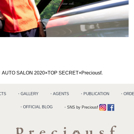
投稿ナビゲーション
AUTO SALON 2020×TOP SECRET×Preciousf.
CTS
・GALLERY
・AGENTS
・PUBLICATION
・ORD
・OFFICIAL BLOG
・SNS by Preciousf